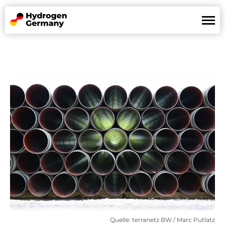
Wasserstoffland
Mission
Referenzen
News
Partner
De
En
Quelle: terranetz BW / Marc Putlatz