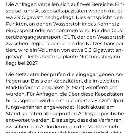
Die An­fra­gen ver­tei­len sich auf zwei Be­rei­che: Ein­
spei­se- und Aus­spei­se­ka­pa­zi­tä­ten wer­den mit et­
wa 2,9 Gi­ga­watt nach­ge­fragt. Dies ent­spricht den
Punk­ten, an de­nen Was­ser­stoff in das Kern­netz
ein­ge­speist oder ent­nom­men wird. Für den Clus­
ter­über­gangs­trans­port (CÜT), der den Was­ser­stoff
zwi­schen Re­gi­o­nal­be­rei­chen des Net­zes trans­por­
tiert, wird ein Vo­lu­men von et­wa 0,6 Gi­ga­watt an­
ge­fragt. Der frü­hes­te ge­plan­te Nut­zungs­be­ginn
liegt bei 2027.
Die Netz­be­trei­ber prü­fen die ein­ge­gan­ge­nen An­
fra­gen auf Ba­sis der Ka­pa­zi­tä­ten, die im zwei­ten
Markt­in­for­ma­ti­ons­pa­ket (5. März) ver­öf­fent­licht
wur­den. Für An­fra­gen, die über die­se Ka­pa­zi­tä­ten
hi­naus­ge­hen, wird ein struk­tu­rier­tes Ein­zel­fall­prü­
fungs­ver­fah­ren an­ge­wen­det. Nach ak­tu­el­lem
Stand konn­ten al­le ge­prüf­ten An­fra­gen po­si­tiv be­
ant­wor­tet wer­den. Dies zeigt, dass das Ver­fah­ren
zwi­schen den An­for­de­run­gen der Markt­teil­neh­