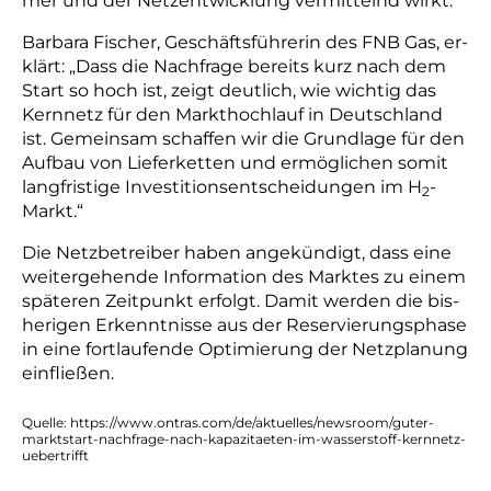
mer und der Netz­ent­wick­lung ver­mit­telnd wirkt.
Barbara Fischer, Ge­schäfts­füh­re­rin des FNB Gas, er­
klärt: „Dass die Nach­fra­ge be­reits kurz nach dem
Start so hoch ist, zeigt deut­lich, wie wich­tig das
Kern­netz für den Markt­hoch­lauf in Deutsch­land
ist. Ge­mein­sam schaf­fen wir die Grund­la­ge für den
Auf­bau von Lie­fer­ket­ten und er­mög­li­chen so­mit
lang­fris­ti­ge In­ves­ti­ti­ons­ent­schei­dun­gen im H
-
2
Markt.“
Die Netz­be­trei­ber ha­ben an­ge­kün­digt, dass eine
wei­ter­ge­hen­de In­for­ma­tion des Mark­tes zu einem
spä­te­ren Zeit­punkt er­folgt. Da­mit wer­den die bis­
he­ri­gen Er­kennt­nis­se aus der Re­ser­vie­rungs­pha­se
in eine fort­lau­fen­de Op­ti­mie­rung der Netz­pla­nung
ein­flie­ßen.
Quelle: https://www.ontras.com/de/aktuelles/newsroom/guter-
marktstart-nachfrage-nach-kapazitaeten-im-wasserstoff-kernnetz-
uebertrifft