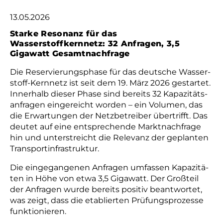
13.05.2026
Starke Resonanz für das
Wasserstoffkernnetz: 32 Anfragen, 3,5
Gigawatt Gesamtnachfrage
Die Re­ser­vie­rungs­pha­se für das deut­sche Was­ser­
stoff-Kern­netz ist seit dem 19. März 2026 ge­star­tet.
In­ner­halb die­ser Pha­se sind be­reits 32 Ka­pa­zi­täts­
an­fra­gen ein­ge­reicht wor­den – ein Vo­lu­men, das
die Er­war­tun­gen der Netz­be­trei­ber über­trifft. Das
deu­tet auf eine ent­spre­chen­de Markt­nach­fra­ge
hin und un­ter­streicht die Re­le­vanz der ge­plan­ten
Trans­port­in­fra­struk­tur.
Die ein­ge­gan­ge­nen An­fra­gen um­fas­sen Ka­pa­zi­tä­
ten in Hö­he von et­wa 3,5 Gi­ga­watt. Der Groß­teil
der An­fra­gen wur­de be­reits po­si­tiv be­ant­wor­tet,
was zeigt, dass die etab­lier­ten Prü­fungs­pro­zes­se
funk­ti­o­nie­ren.