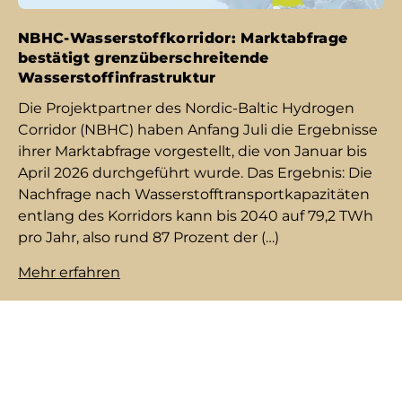
NBHC-Wasserstoffkorridor: Marktabfrage
bestätigt grenzüberschreitende
Wasserstoffinfrastruktur
Die Pro­jekt­part­ner des Nordic-Baltic Hydrogen
Corridor (NBHC) ha­ben An­fang Ju­li die Er­geb­nis­se
ih­rer Markt­ab­fra­ge vor­ge­stellt, die von Ja­nu­ar bis
Ap­ril 2026 durch­ge­führt wur­de. Das Er­geb­nis: Die
Nach­fra­ge nach Was­ser­stoff­trans­port­ka­pa­zi­tä­ten
ent­lang des Kor­ri­dors kann bis 2040 auf 79,2 TWh
pro Jahr, al­so rund 87 Pro­zent der (…)
Mehr erfahren