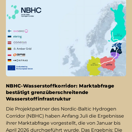
NBHC-Wasserstoffkorridor: Marktabfrage
bestätigt grenzüberschreitende
Wasserstoffinfrastruktur
Die Pro­jekt­part­ner des Nordic-Baltic Hydrogen
Corridor (NBHC) ha­ben An­fang Ju­li die Er­geb­nis­se
ih­rer Markt­ab­fra­ge vor­ge­stellt, die von Ja­nu­ar bis
Ap­ril 2026 durch­ge­führt wur­de. Das Er­geb­nis: Die