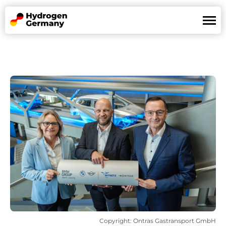
Wasserstoffland
Mission
Referenzen
News
Partner
De
En
Copyright: Ontras Gastransport GmbH