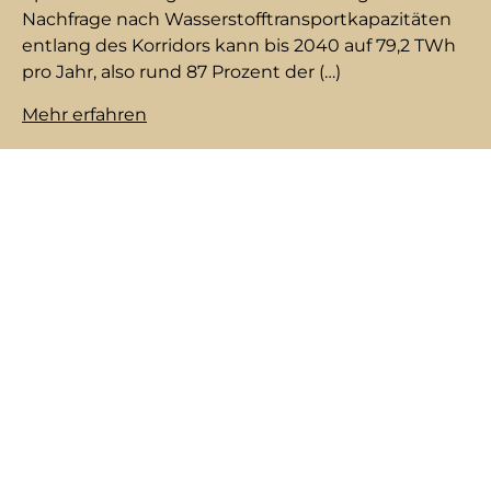
Nach­fra­ge nach Was­ser­stoff­trans­port­ka­pa­zi­tä­ten
ent­lang des Kor­ri­dors kann bis 2040 auf 79,2 TWh
pro Jahr, al­so rund 87 Pro­zent der (…)
Mehr erfahren