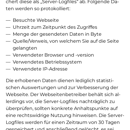
chert die­se als „Ser­ver-Log­files“ ab. Fol­gen­de Da­
ten wer­den so pro­to­kol­liert:
Be­such­te Web­sei­te
Uhr­zeit zum Zeit­punkt des Zu­grif­fes
Men­ge der ge­sen­de­ten Da­ten in Byte
Quel­le/­Ver­weis, von wel­chem Sie auf die Sei­te
ge­lang­ten
Ver­wen­de­ter Brow­ser und -version
Ver­wen­de­tes Be­triebs­sys­tem
Ver­wen­de­te IP-Adres­se
Die er­ho­be­nen Da­ten die­nen le­dig­lich sta­tis­ti­
schen Aus­wer­tun­gen und zur Ver­bes­se­rung der
Web­sei­te. Der Web­sei­ten­be­trei­ber be­hält sich al­
ler­dings vor, die Ser­ver-Log­files nach­träg­lich zu
über­prü­fen, soll­ten kon­kre­te An­halts­punk­te auf
ei­ne rechts­wi­dri­ge Nut­zung hin­wei­sen. Die Ser­ver-
Logfiles wer­den für einen Zeit­raum von 30 Ta­gen
ge­spei­chert und an­schlie­ßend ge­löscht, es sei