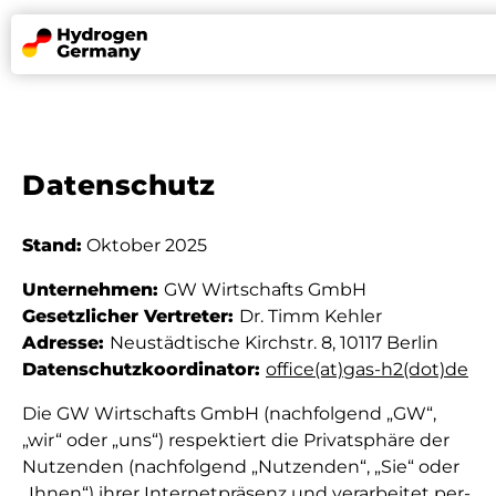
Wasserstoffland
Mission
Referenzen
Datenschutz
News
Partner
Stand:
Oktober 2025
Un­ter­neh­men:
GW Wirtschafts GmbH
Ge­setz­li­cher Ver­tre­ter:
Dr. Timm Kehler
De
En
Adres­se:
Neu­städ­ti­sche Kirch­str. 8, 10117 Ber­lin
Da­ten­schutz­ko­or­di­na­tor:
office(at)gas-h2(dot)de
Die GW Wirtschafts GmbH (nach­fol­gend „GW“,
„wir“ oder „uns“) res­pek­tiert die Pri­vat­sphä­re der
Nutzenden (nach­fol­gend „Nutzenden“, „Sie“ oder
„Ihnen“) ihrer In­ter­net­prä­senz und ver­ar­bei­tet per­