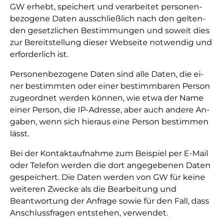
GW er­hebt, spei­chert und ver­ar­bei­tet per­so­nen­
be­zo­ge­ne Da­ten aus­schließ­lich nach den gel­ten­
den ge­setz­li­chen Be­stim­mun­gen und so­weit dies
zur Be­reit­stel­lung die­ser Web­sei­te not­wen­dig und
er­­for­­der­­lich ist.
Per­so­nen­be­zo­ge­ne Da­ten sind al­le Da­ten, die ei­
ner be­stimm­ten oder ei­ner be­stimm­ba­ren Per­son
zu­ge­ord­net wer­den kön­nen, wie etwa der Name
ei­ner Per­son, die IP-Adres­se, aber auch an­de­re An­
ga­ben, wenn sich hie­raus ei­ne Per­son be­stim­men
lässt.
Bei der Kontaktaufnahme zum Beispiel per E-Mail
oder Telefon werden die dort angegebenen Daten
gespeichert. Die Daten werden von GW für keine
weiteren Zwecke als die Bearbeitung und
Beantwortung der Anfrage sowie für den Fall, dass
Anschlussfragen entstehen, verwendet.