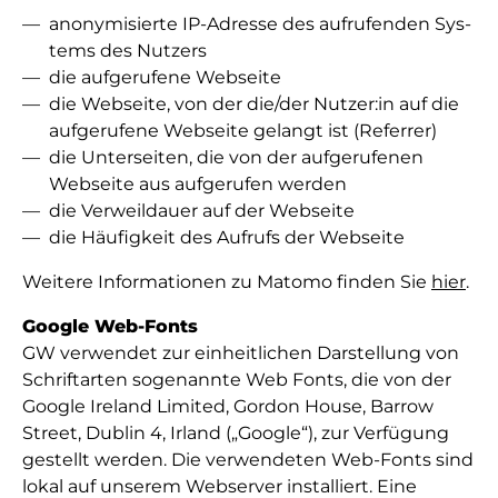
ano­ny­mi­sier­te IP-Adres­se des auf­ru­fen­den Sys­
tems des Nut­zers
die auf­ge­ru­fe­ne Web­sei­te
die Web­sei­te, von der die/­der Nut­zer:in auf die
auf­ge­ru­fe­ne Web­sei­te ge­langt ist (Referrer)
die Un­ter­sei­ten, die von der auf­ge­ru­fe­nen
Web­sei­te aus auf­ge­ru­fen wer­den
die Ver­weil­dau­er auf der Web­sei­te
die Häu­fig­keit des Auf­rufs der Web­sei­te
Wei­te­re In­for­ma­ti­o­nen zu Matomo fin­den Sie
hier
.
Google Web-Fonts
GW verwendet zur einheitlichen Darstellung von
Schriftarten sogenannte Web Fonts, die von der
Google Ireland Limited, Gordon House, Barrow
Street, Dublin 4, Irland („Google“), zur Verfügung
gestellt werden. Die verwendeten Web-Fonts sind
lo­kal auf un­se­rem Web­ser­ver in­stal­liert. Ei­ne