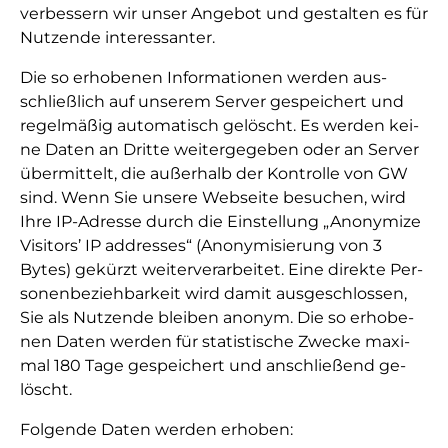
ver­bes­sern wir un­ser An­ge­bot und ge­stal­ten es für
Nutzende in­te­res­san­ter.
Die so er­ho­be­nen In­for­ma­ti­o­nen wer­den aus­
schließ­lich auf un­se­rem Ser­ver ge­spei­chert und
re­gel­mä­ßig au­to­ma­tisch ge­löscht. Es wer­den kei­
ne Da­ten an Drit­te wei­ter­ge­ge­ben oder an Ser­ver
über­mit­telt, die au­ßer­halb der Kon­trol­le von GW
sind. Wenn Sie un­se­re Web­sei­te be­su­chen, wird
Ihre IP-Adres­se durch die Ein­stel­lung „Anonymize
Visitors’ IP addresses“ (Ano­ny­mi­sie­rung von 3
Bytes) ge­kürzt wei­ter­ver­ar­bei­tet. Ei­ne di­rek­te Per­
so­nen­be­zieh­bar­keit wird da­mit aus­ge­schlos­sen,
Sie als Nutzende blei­ben ano­nym. Die so er­ho­be­
nen Da­ten wer­den für sta­tis­ti­sche Zwe­cke ma­xi­
mal 180 Ta­ge ge­spei­chert und an­schlie­ßend ge­
löscht.
Fol­gen­de Da­ten wer­den er­ho­ben: