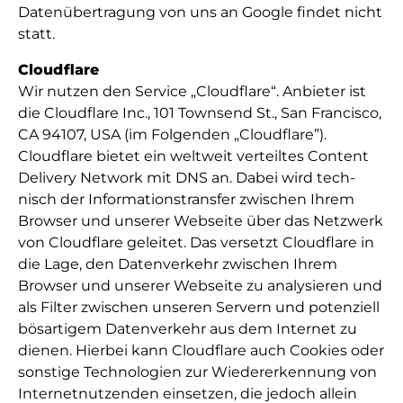
Datenüber­tra­gung von uns an Google findet nicht
statt.
Cloudflare
Wir nut­zen den Ser­vice „Cloudflare“. An­bie­ter ist
die Cloudflare Inc., 101 Townsend St., San Francisco,
CA 94107, USA (im Folgenden „Cloudflare”).
Cloudflare bie­tet ein welt­weit ver­teil­tes Content
Delivery Network mit DNS an. Da­bei wird tech­
nisch der In­for­ma­ti­ons­trans­fer zwi­schen Ihrem
Browser und un­se­rer Web­sei­te über das Netz­werk
von Cloudflare ge­lei­tet. Das ver­setzt Cloudflare in
die La­ge, den Da­ten­ver­kehr zwi­schen Ihrem
Browser und un­se­rer Web­sei­te zu ana­ly­sie­ren und
als Fil­ter zwi­schen un­se­ren Ser­vern und po­ten­zi­ell
bös­ar­ti­gem Da­ten­ver­kehr aus dem In­ter­net zu
die­nen. Hier­bei kann Cloudflare auch Cookies oder
sons­ti­ge Tech­no­lo­gien zur Wie­der­er­ken­nung von
In­ter­net­nut­zen­den ein­set­zen, die je­doch al­lein