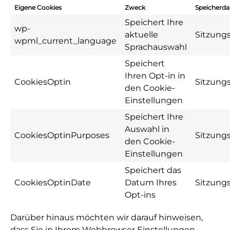
Eigene Cookies
Zweck
Speicherda
Speichert Ihre
wp-
aktuelle
Sitzung
wpml_current_language
Sprachauswahl
Speichert
Ihren Opt-in in
CookiesOptin
Sitzung
den Cookie-
Einstellungen
Speichert Ihre
Auswahl in
CookiesOptinPurposes
Sitzung
den Cookie-
Einstellungen
Speichert das
CookiesOptinDate
Datum Ihres
Sitzung
Opt-ins
Darüber hinaus möchten wir darauf hinweisen,
dass Sie in Ihrem Webbrowser Einstellungen