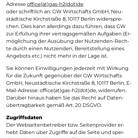
Adres­se
office(at)gas-h2(dot)de
oder schrift­lich an: GW Wirtschafts GmbH, Neu­
städ­ti­sche Kirch­stra­ße 8, 10117 Berlin wi­der­spre­
chen. Dies kann al­ler­dings da­zu füh­ren, dass GW
zur Er­fül­lung ihrer ver­trags­ge­mä­ßen Auf­ga­ben (Er­
mög­li­chung der Aus­übung der Nutzenden-Rech­
te durch einen Nut­zenden, Be­reit­stel­lung ei­nes
An­ge­bots etc.) nicht mehr in der La­ge ist.
Sie kön­nen Ein­wil­li­gun­gen je­der­zeit mit Wir­kung
für die Zu­kunft ge­gen­über der GW Wirtschafts
GmbH, Neu­städ­ti­sche Kirch­stra­ße 8, 10117 Berlin, E-
Mail-Adres­se: office(at)gas-h2(dot)de, wi­der­ru­fen.
Da­rü­ber hi­naus ha­ben Sie das Recht auf Da­ten­
über­trag­bar­keit ge­mäß Art. 20 DSGVO.
Zu­griffs­da­ten
Der Web­sei­ten­be­trei­ber bzw. Sei­ten­pro­vi­der er­
hebt Da­ten über Zu­grif­fe auf die Sei­te und spei­