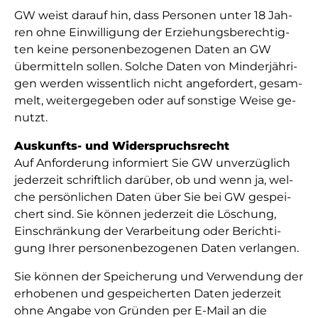
GW weist da­rauf hin, dass Per­so­nen un­ter 18 Jah­
ren oh­ne Ein­wil­li­gung der Er­zie­hungs­be­rech­tig­
ten kei­ne per­so­nen­be­zo­ge­nen Da­ten an GW
über­mit­teln sol­len. Sol­che Da­ten von Min­der­jäh­ri­
gen wer­den wis­sent­lich nicht an­ge­for­dert, ge­sam­
melt, wei­ter­ge­ge­ben oder auf sons­ti­ge Wei­se ge­
nutzt.
Aus­kunfts- und Wi­der­spruchs­recht
Auf An­for­de­rung in­for­miert Sie GW un­ver­züg­lich
je­der­zeit schrift­lich da­rü­ber, ob und wenn ja, wel­
che per­sön­li­chen Da­ten über Sie bei GW ge­spei­
chert sind. Sie kön­nen je­der­zeit die Lö­schung,
Einschränkung der Verarbeitung oder Be­rich­ti­
gung Ihrer per­so­nen­be­zo­ge­nen Da­ten ver­lan­gen.
Sie kön­nen der Spei­che­rung und Ver­wen­dung der
er­ho­be­nen und ge­spei­cher­ten Da­ten je­de­rzeit
ohne An­ga­be von Grün­den per E-Mail an die