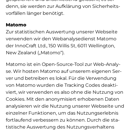
denn, sie wer­den zur Auf­klä­rung von Si­cher­heits­
vor­fäl­len län­ger be­nö­tigt.
Matomo
Zur sta­tis­ti­schen Aus­wer­tung un­se­rer Web­sei­te
ver­wen­den wir den Web­ana­ly­se­dienst Matomo
der InnoCraft Ltd., 150 Willis St, 6011 Wellington,
New Zealand („Matomo“).
Matomo ist ein Open-Source-Tool zur Web-Ana­ly­
se. Wir hos­ten Matomo auf un­se­rem ei­ge­nen Ser­
ver und be­trei­ben es lo­kal. Für die Ver­wen­dung
von Matomo wur­den die Tra­cking Co­des de­ak­ti­
viert, wir ver­wen­den es al­so oh­ne die Nut­zung von
Cookies. Mit den ano­ny­mi­siert er­ho­be­nen Da­ten
ana­ly­sie­ren wir die Nut­zung un­se­rer Web­sei­te und
ein­zel­ner Funk­ti­o­nen, um das Nut­zungs­er­leb­nis
fort­lau­fend ver­bes­sern zu kön­nen. Durch die sta­
tis­ti­sche Aus­wer­tung des Nut­zungs­ver­hal­tens