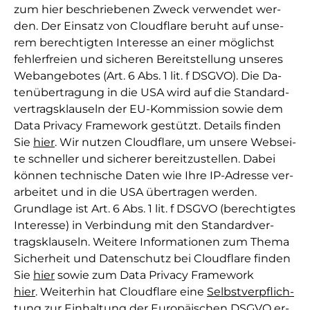
zum hier be­schrie­be­nen Zweck ver­wen­det wer­
den. Der Ein­satz von Cloudflare be­ruht auf un­se­
rem be­rech­tig­ten In­te­res­se an ei­ner mög­lichst
feh­ler­freien und si­che­ren Be­reit­stel­lung un­se­res
Web­an­ge­bo­tes (Art. 6 Abs. 1 lit. f DSGVO). Die Da­
ten­über­tra­gung in die USA wird auf die Stan­dard­
ver­trags­klau­seln der EU-Kom­mis­sion sowie dem
Data Privacy Framework ge­stützt. De­tails fin­den
Sie
hier
. Wir nut­zen Cloud­flare, um un­se­re Web­sei­
te schnel­ler und si­che­rer be­reit­zu­stel­len. Da­bei
kön­nen tech­ni­sche Da­ten wie Ih­re IP-Adres­se ver­
ar­bei­tet und in die USA über­tra­gen wer­den.
Grund­la­ge ist Art. 6 Abs. 1 lit. f DSGVO (be­rech­tig­tes
In­te­res­se) in Ver­bin­dung mit den Stan­dard­ver­
trags­klau­seln. Wei­te­re In­for­ma­ti­o­nen zum The­ma
Si­cher­heit und Da­ten­schutz bei Cloudflare fin­den
Sie
hier
sowie zum Data Privacy Framework
hier
. Wei­ter­hin hat Cloudflare ei­ne
Selbst­ver­pflich­
tung zur Ein­hal­tung der Eu­ro­pä­i­schen DSGVO
er­