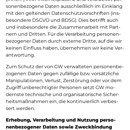
so­nen­be­zo­ge­ne Da­ten aus­schließ­lich im Ein­klang
mit den gel­ten­den Da­ten­schutz­vor­schrif­ten (ins­
be­son­de­re DSGVO und BDSG). Dies be­trifft auch
und ins­be­son­de­re die Zu­sam­men­ar­beit mit Part­
nern und Drit­ten. Für die Ver­ar­bei­tung per­so­nen­
be­zo­ge­ner Da­ten durch ex­ter­ne Drit­te, auf die wir
kei­nen Ein­fluss ha­ben, über­neh­men wir kei­ne Ver­
ant­wor­tung.
Zum Schutz der von GW ver­wal­te­ten per­so­nen­be­
zo­ge­nen Da­ten ge­gen zu­fäl­li­ge bzw. vor­sätz­li­che
Ma­ni­pu­la­ti­o­nen, Ver­lust, Zer­stö­rung oder vor dem
Zu­griff un­be­rech­tig­ter Per­so­nen setzt GW mo­
derns­te tech­ni­sche und or­ga­ni­sa­to­ri­sche Si­cher­
heits­maß­nah­men ein, die kon­ti­nu­ier­lich ver­bes­
sert wer­den.
Er­he­bung, Ver­ar­bei­tung und Nut­zung per­so­
nen­be­zo­ge­ner Da­ten so­wie Zweck­bin­dung