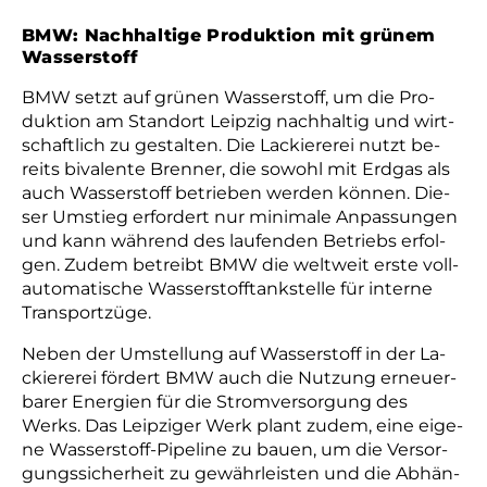
BMW: Nachhaltige Produktion mit grünem
Wasserstoff
BMW setzt auf grü­nen Was­ser­stoff, um die Pro­
duk­tion am Stand­ort Leip­zig nach­hal­tig und wirt­
schaft­lich zu ge­stal­ten. Die La­ckie­re­rei nutzt be­
reits bi­va­len­te Bren­ner, die so­wohl mit Erd­gas als
auch Was­ser­stoff be­trie­ben wer­den kön­nen. Die­
ser Um­stieg er­for­dert nur mi­ni­ma­le An­pas­sun­gen
und kann wäh­rend des lau­fen­den Be­triebs er­fol­
gen. Zu­dem be­treibt BMW die welt­weit ers­te voll­
au­to­ma­ti­sche Was­ser­stoff­tank­stel­le für in­ter­ne
Trans­port­zü­ge.
Ne­ben der Um­stel­lung auf Was­ser­stoff in der La­
ckie­re­rei för­dert BMW auch die Nut­zung er­neu­er­
ba­rer Ener­gien für die Strom­ver­sor­gung des
Werks. Das Leip­zi­ger Werk plant zu­dem, eine ei­ge­
ne Was­ser­stoff-Pipe­line zu bauen, um die Ver­sor­
gungs­si­cher­heit zu ge­währ­leis­ten und die Ab­hän­