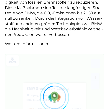
gig­keit von fos­si­len Brenn­stof­fen zu re­du­zie­ren.
Die­se Maß­nah­men sind Teil der lang­fris­ti­gen Stra­
te­gie von BMW, die CO
-Emis­sio­nen bis 2050 auf
2
null zu sen­ken. Durch die In­te­gra­tion von Was­ser­
stoff und an­de­ren grü­nen Tech­no­lo­gien will BMW
die Nach­hal­tig­keit und Wett­be­werbs­fä­hig­keit sei­
ner Pro­duk­tion wei­ter ver­bes­sern​.
Weitere Informationen